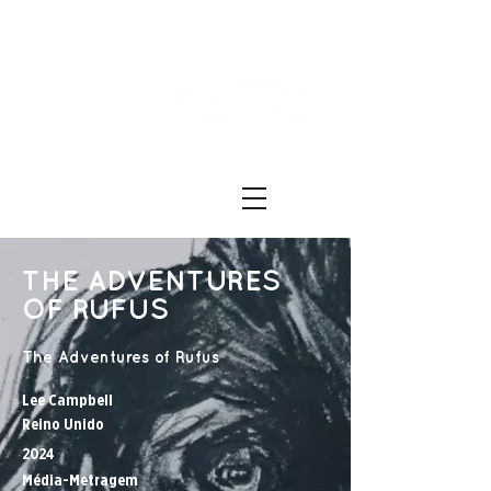
Festival ECRÃ
of Experimental Art and Cinema
THE ADVENTURES
OF RUFUS
The Adventures of Rufus
Lee Campbell
Reino Unido
2024
Média-Metragem