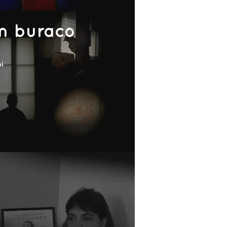
m buraco
i