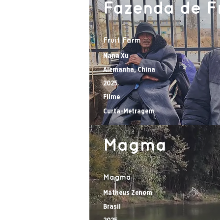
Fazenda de F
Fruit Farm
Nana Xu
Alemanha, China
2025
Filme
Curta-Metragem
Magma
Magma
Matheus Zenom
Brasil