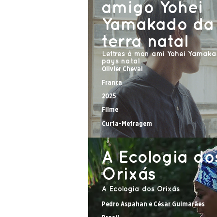
amigo Yohei
Yamakado da
terra natal
Lettres à mon ami Yohei Yamaka
pays natal
Olivier Cheval
França
2025
Filme
Curta-Metragem
A Ecologia do
Orixás
A Ecologia dos Orixás
Pedro Aspahan e César Guimarães