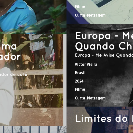
Filme
Curta-Metragem
Europa - M
uma
Quando Ch
rador
Europa - Me Avise Quand
Victor Vieira
Brasil
ador de café
2024
Filme
Curta-Metragem
Limites do 