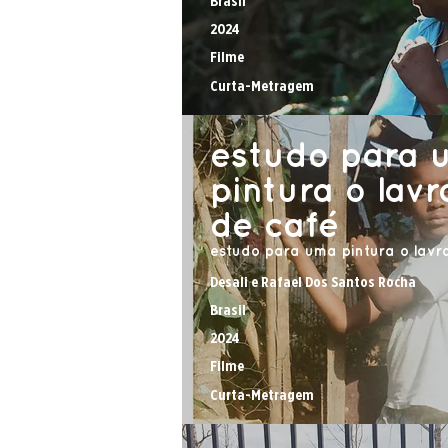
Brasil
2024
Filme
Curta-Metragem
estudo para 
pintura o lav
de café
estudo para uma pintura o lavr
Desali e Rafael Dos Santos Rocha
Brasil
2024
Filme
Curta-Metragem