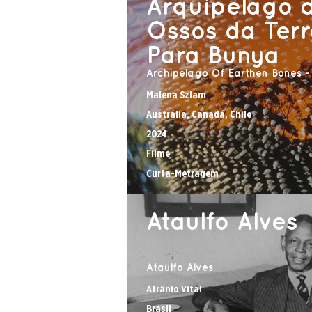
Arquipélago 
Ossos da Terr
Para Bunya
Archipelago Of Earthen Bones -
Malena Szlam
Austrália, Canadá, Chile
2024
Filme
Curta-Metragem
Ataulfo Alves
Ataulfo Alves
Afrânio Vital
Brasil