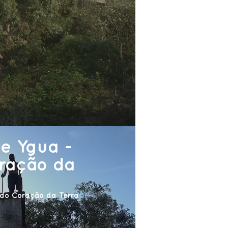
e Ygua -
ração da
 do Coração da Terra