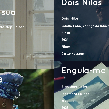
Dois Nilos
 sua
Dois Nilos
Samuel Lobo, Rodrigo de Janei
do depuis son
Brasil
2024
Filme
Curta-Metragem
Engula-me
s
Trágame nube
Esperanza Collado
Espanha
2023