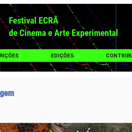
Festival ECRÃ
de Cinema e Arte Experimental
RIÇÕES
EDIÇÕES
CONTRIB
agem