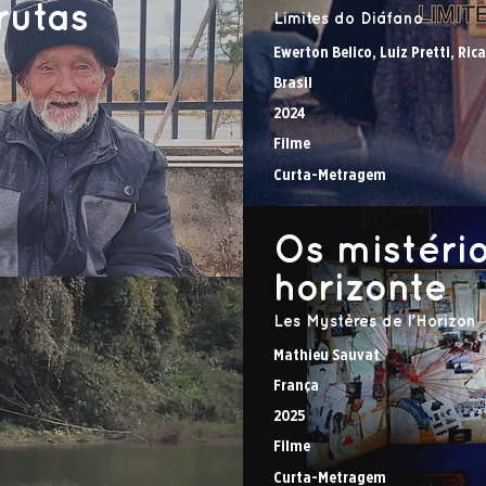
rutas
Limites do Diáfano
Ewerton Belico, Luiz Pretti, Ric
Brasil
2024
Filme
Curta-Metragem
Os mistéri
horizonte
Les Mystères de l’Horizon
Mathieu Sauvat
França
2025
Filme
Curta-Metragem