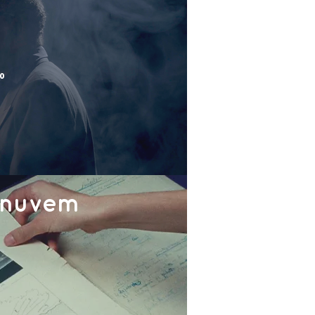
ro
 nuvem