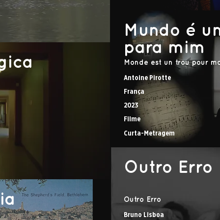
Mundo é u
para mim
gica
Monde est un trou pour mo
Antoine Pirotte
França
2023
Filme
Curta-Metragem
Outro Erro
ia
Outro Erro
Bruno Lisboa