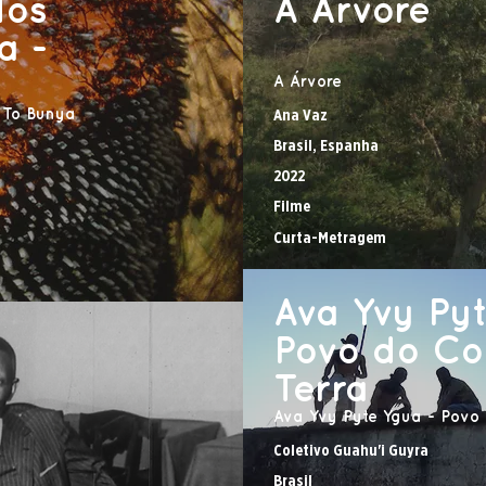
dos
A Árvore
a -
A Árvore
 To Bunya
Ana Vaz
Brasil, Espanha
2022
Filme
Curta-Metragem
Ava Yvy Pyt
Povo do Co
Terra
Ava Yvy Pyte Ygua - Povo
Coletivo Guahu'i Guyra
Brasil