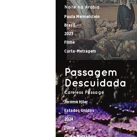
Noite na Arábia
Paula Mermelstein
Brasil
2023
Filme
Curta-Metragem
Passagem
Descuidada
Careless Passage
Jerome Hiler
Estados Unidos
2024
Filme
Curta-Metragem