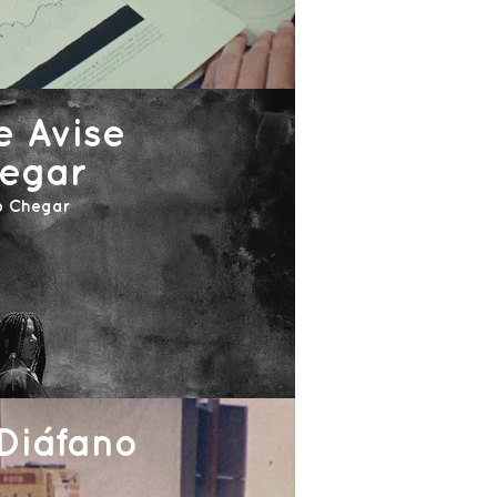
e Avise
egar
o Chegar
Diáfano