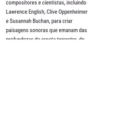
compositores e cientistas, incluindo
Lawrence English, Clive Oppenheimer
e Susannah Buchan, para criar
paisagens sonoras que emanam das
profundezas da crosta terrestre, do
oceano e da atmosfera.
anterior
Filmes de Curta-Metragem