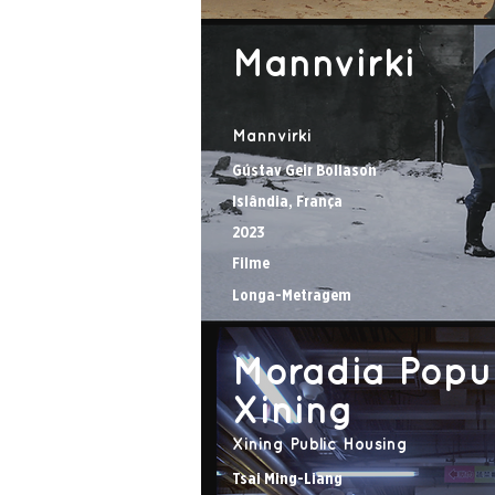
Mannvirki
Mannvirki
Gústav Geir Bollason
Islândia, França
2023
Filme
Longa-Metragem
Moradia Popu
Xining
Xining Public Housing
Tsai Ming-Liang