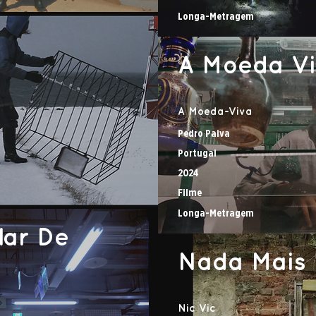
Longa-Metragem
A Moeda V
A Moeda-Viva
Pedro Paiva
Portugal
2024
Filme
Longa-Metragem
lar De
Nada Mais
Nic Vic