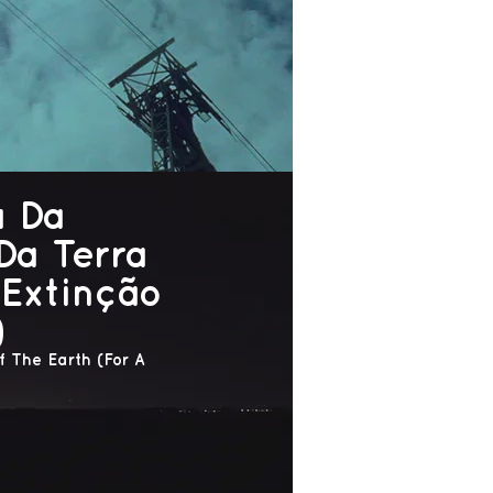
a Da
Da Terra
Extinção
)
 The Earth (For A