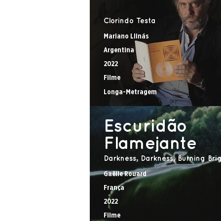
Clorindo Testa
Mariano Llinás
Argentina
2022
Filme
Longa-Metragem
Escuridão
Flamejante
Darkness, Darkness, Burning Bri
Gaëlle Rouard
França
2022
Filme