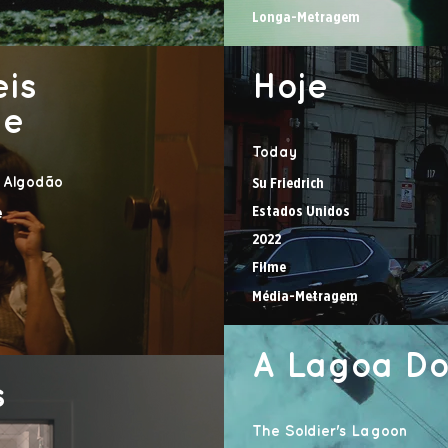
Longa-Metragem
eis
Hoje
De
Today
 Algodão
Su Friedrich
Estados Unidos
e
2022
Filme
Média-Metragem
A Lagoa Do
s
The Soldier's Lagoon