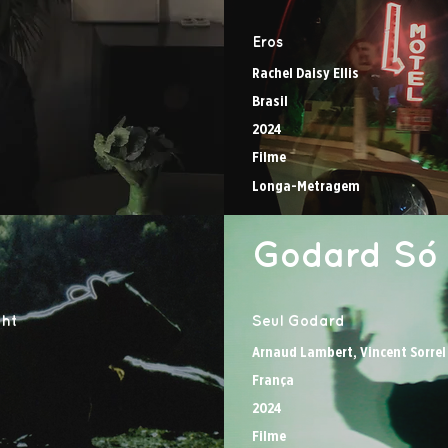
Eros
Rachel Daisy Ellis
Brasil
2024
Filme
Longa-Metragem
Godard Só
ght
Seul Godard
Arnaud Lambert, Vincent Sorrel
França
2024
Filme