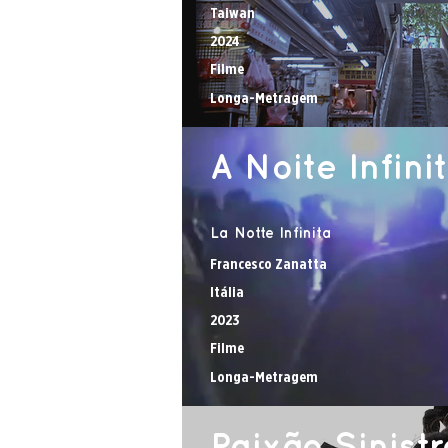
Taiwan
2024
Filme
Longa-Metragem
A Noite Infini
La Notte Infinita
Francesco Zanatta
Itália
2023
Filme
Longa-Metragem
Paixão Sinistr