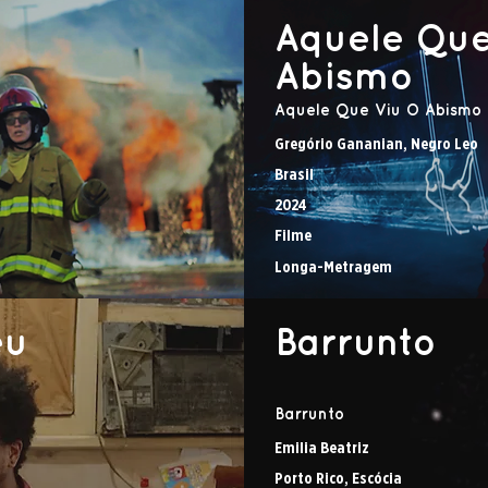
Aquele Que
Abismo
Aquele Que Viu O Abismo
Gregório Gananian, Negro Leo
Brasil
2024
Filme
Longa-Metragem
eu
Barrunto
Barrunto
Emilia Beatriz
Porto Rico, Escócia