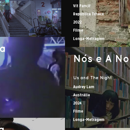
Vít Pancíř
República Tcheca
2022
Filme
Longa-Metragem
ta
Nós e A No
Us and The Night
Audrey Lam
Austrália
2024
Filme
Longa-Metragem
a