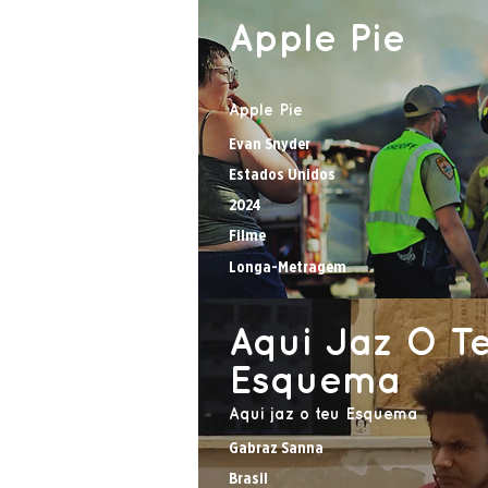
Apple Pie
Apple Pie
Evan Snyder
Estados Unidos
2024
Filme
Longa-Metragem
Aqui Jaz O T
Esquema
Aqui jaz o teu Esquema
Gabraz Sanna
Brasil