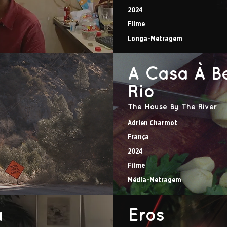
2024
Filme
Longa-Metragem
A Casa À B
Rio
The House By The River
Adrien Charmot
França
2024
Filme
Média-Metragem
a
Eros