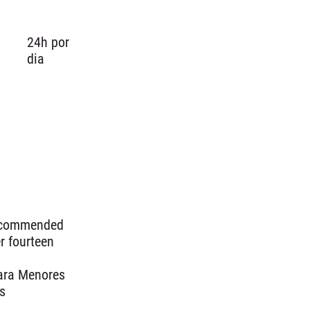
24h por
dia
recommended
r fourteen
ra Menores
s