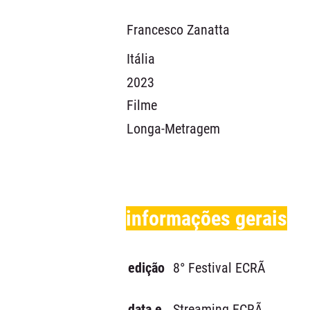
Francesco Zanatta
Itália
2023
Filme
Longa-Metragem
informações gerais
edição
8° Festival ECRÃ
data e
Streaming ECRÃ