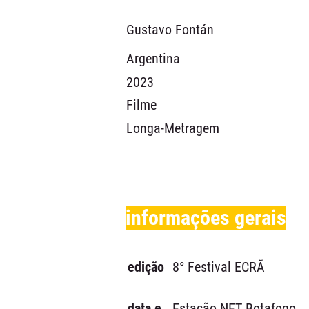
Gustavo Fontán
Argentina
2023
Filme
Longa-Metragem
informações gerais
edição
8° Festival ECRÃ
data e
Estação NET Botafogo