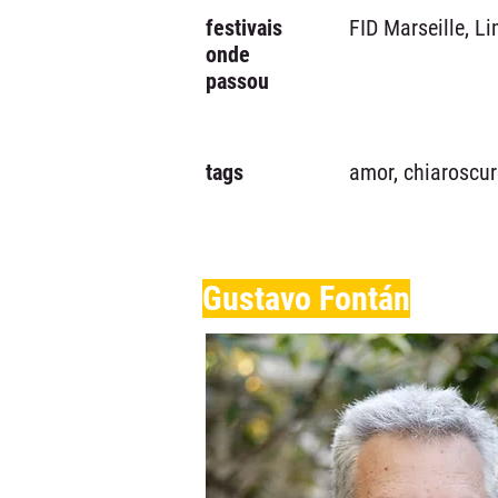
festivais
FID Marseille, L
onde
passou
tags
amor, chiaroscur
Gustavo Fontán