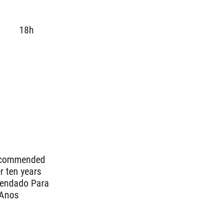
18h
recommended
r ten years
mendado Para
 Anos