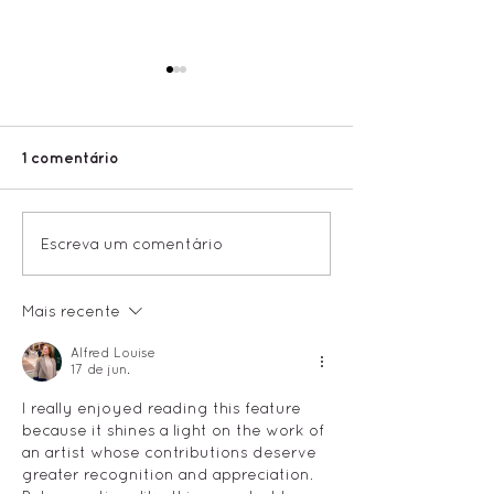
1 comentário
[OPEN CALLS]
Conheça a sel
Escreva um comentário
Inscrições abertas
8° FESTIVAL E
para a 9a edição do
Mais recente
Festival ECRÃ!
Alfred Louise
17 de jun.
I really enjoyed reading this feature 
because it shines a light on the work of 
an artist whose contributions deserve 
greater recognition and appreciation. 