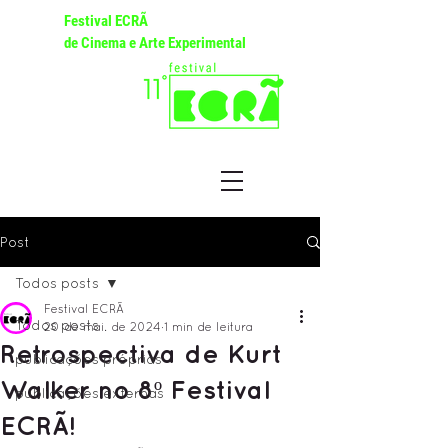
Festival ECRÃ
de Cinema e Arte Experimental
Post
Todos posts
Festival ECRÃ
Todos posts
20 de mai. de 2024
1 min de leitura
Retrospectiva de Kurt
publicações próprias
Walker no 8º Festival
publicações externas
ECRÃ!