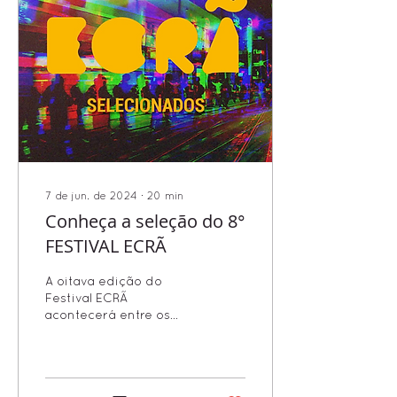
7 de jun. de 2024
∙
20
min
Conheça a seleção do 8°
FESTIVAL ECRÃ
A oitava edição do
Festival ECRÃ
acontecerá entre os
dias 27 e 30 de junho
em formato presencial e
4 e 7 de julho na versão
online....