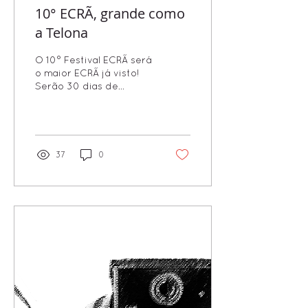
10° ECRÃ, grande como
a Telona
O 10° Festival ECRÃ será
o maior ECRÃ já visto!
Serão 30 dias de
evento, dividios em 4
venues, incluindo nosso
Streaming Online. Serão
mais de 100 Obras entre
as 5 Categorias do
37
0
ECRÃ: Filmes de Longa e
Média-Metragem; Filmes
de Curta-Metragem;
Games e Códigos
Criativos; Instalações e
Artes Interativas; e
Videoartes e Novas
Mídias. A programção
completa e a lista dos
Selecionados sai em
breve. Segue as datas