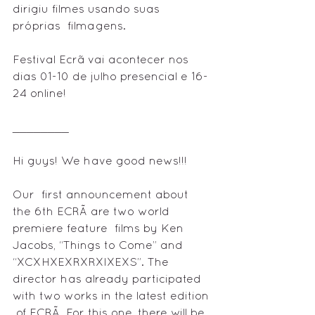
dirigiu filmes usando suas 
próprias  filmagens.
Festival Ecrã vai acontecer nos 
dias 01-10 de julho presencial e 16-
24 online!
________
Hi guys! We have good news!!!
Our  first announcement about 
the 6th ECRÃ are two world 
premiere feature  films by Ken 
Jacobs, “Things to Come” and 
“XCXHXEXRXRXIXEXS”. The  
director has already participated 
with two works in the latest edition 
 of ECRÃ. For this one, there will be 