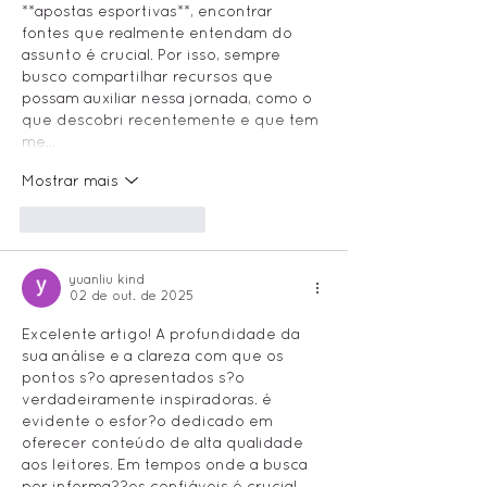
**apostas esportivas**, encontrar 
fontes que realmente entendam do 
assunto é crucial. Por isso, sempre 
busco compartilhar recursos que 
possam auxiliar nessa jornada, como o 
que descobri recentemente e que tem 
me…
Mostrar mais
Curtir
Responder
yuanliu kind
02 de out. de 2025
Excelente artigo! A profundidade da 
sua análise e a clareza com que os 
pontos s?o apresentados s?o 
verdadeiramente inspiradoras. é 
evidente o esfor?o dedicado em 
oferecer conteúdo de alta qualidade 
aos leitores. Em tempos onde a busca 
por informa??es confiáveis é crucial, 