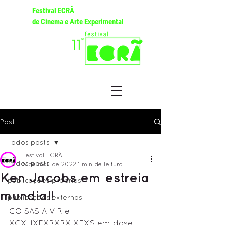
Festival ECRÃ
de Cinema e Arte Experimental
Post
Todos posts
Festival ECRÃ
Todos posts
6 de mai. de 2022
1 min de leitura
Ken Jacobs em estreia
publicações próprias
mundial!
publicações externas
COISAS A VIR e 
XCXHXEXRXRXIXEXS em dose 