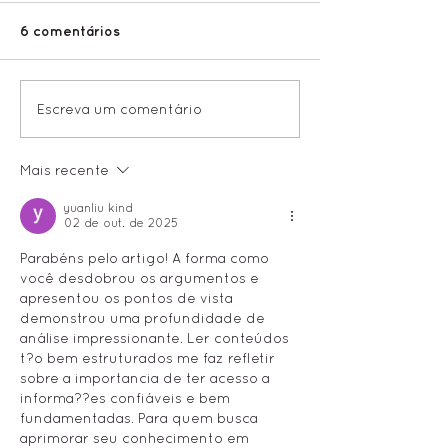
6 comentários
[OPEN CALLS]
Conheça a sel
Escreva um comentário
Inscrições abertas
8° FESTIVAL E
para a 9a edição do
Mais recente
Festival ECRÃ!
yuanliu kind
02 de out. de 2025
Parabéns pelo artigo! A forma como 
você desdobrou os argumentos e 
apresentou os pontos de vista 
demonstrou uma profundidade de 
análise impressionante. Ler conteúdos 
t?o bem estruturados me faz refletir 
sobre a importancia de ter acesso a 
informa??es confiáveis e bem 
fundamentadas. Para quem busca 
aprimorar seu conhecimento em 