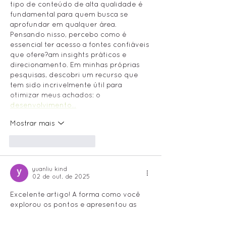
tipo de conteúdo de alta qualidade é 
fundamental para quem busca se 
aprofundar em qualquer área. 
Pensando nisso, percebo como é 
essencial ter acesso a fontes confiáveis 
que ofere?am insights práticos e 
direcionamento. Em minhas próprias 
pesquisas, descobri um recurso que 
tem sido incrivelmente útil para 
otimizar meus achados: o 
desenvolvimento…
Mostrar mais
Curtir
Responder
yuanliu kind
02 de out. de 2025
Excelente artigo! A forma como você 
explorou os pontos e apresentou as 
informa??es de maneira t?o clara e 
organizada é realmente admirável. 