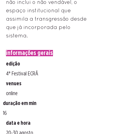
não inclui o não vendável, o
espaço institucional que
assimila a transgressão desde
que já incorporada pelo
sistema.
informações gerais
edição
4° Festival ECRÃ
venues
online
duração em min
16
data e hora
20-30 agosto