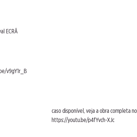
ival ECRÃ
.be/v9gY1r_B
caso disponível, veja a obra completa no
https://youtu.be/p4fYvch-XJc