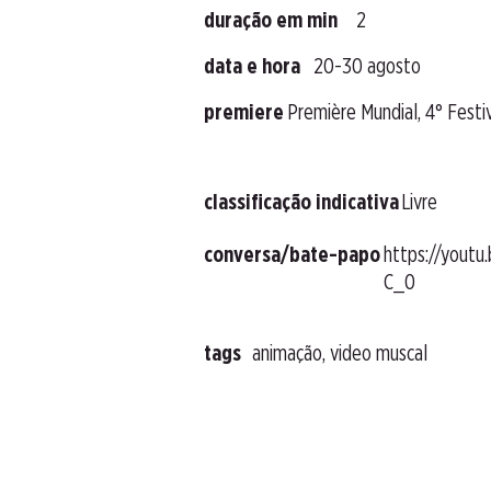
duração em min
2
data e hora
20-30 agosto
premiere
Première Mundial, 4° Fest
classificação indicativa
Livre
conversa/bate-papo
https://youtu
C_0
tags
animação, video muscal