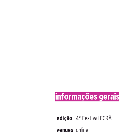
informações gerais
edição
4° Festival ECRÃ
venues
online