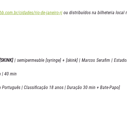
bb.com.br/cidades/rio-de-janeiro-rj
 ou distribuídos na bilheteria local
[SKINK]
 | semipermeable [syringe] + [skink] | Marcos Serafim | Estados
 | 40 min
m Português | Classificação 18 anos | Duração 30 min + Bate-Papo]