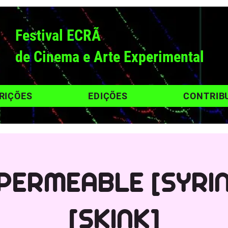
Festival ECRÃ
de Cinema e Arte Experimental
RIÇÕES
EDIÇÕES
CONTRIB
PERMEABLE [SYRIN
[SKINK]