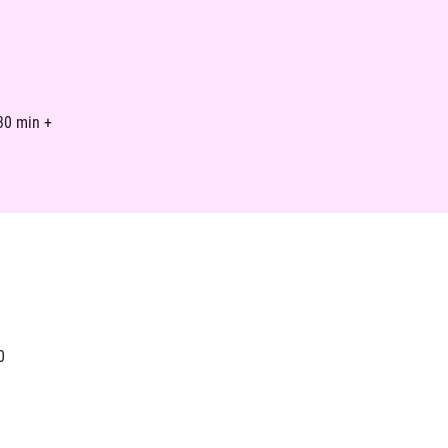
30 min +
0