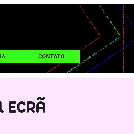
UA
CONTATO
l ECRÃ