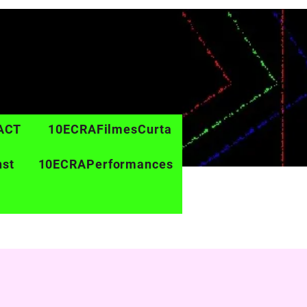
ACT
10ECRAFilmesCurta
nst
10ECRAPerformances