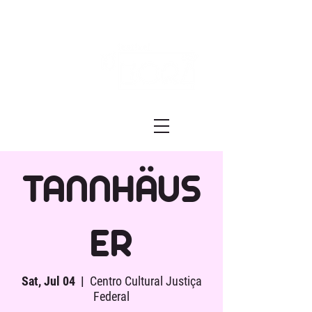
Festival ECRÃ
of Experimental Art and Cinema
TANNHÄUS
ER
Sat, Jul 04
  |  
Centro Cultural Justiça
Federal