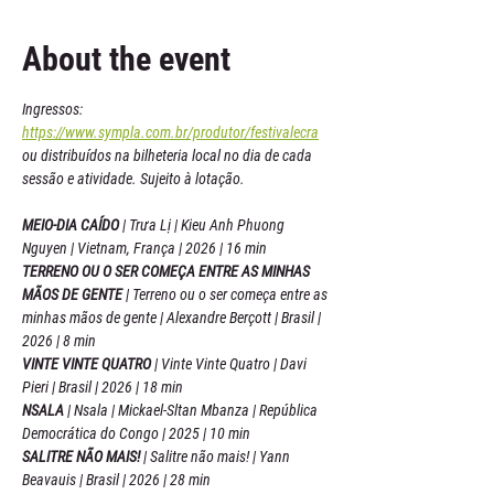
About the event
Ingressos: 
https://www.sympla.com.br/produtor/festivalecra
ou distribuídos na bilheteria local no dia de cada 
sessão e atividade. Sujeito à lotação.
MEIO-DIA CAÍDO
 | Trưa Lị | Kieu Anh Phuong 
Nguyen | Vietnam, França | 2026 | 16 min 
TERRENO OU O SER COMEÇA ENTRE AS MINHAS 
MÃOS DE GENTE
 | Terreno ou o ser começa entre as 
minhas mãos de gente | Alexandre Berçott | Brasil | 
2026 | 8 min 
VINTE VINTE QUATRO
 | Vinte Vinte Quatro | Davi 
Pieri | Brasil | 2026 | 18 min
NSALA 
| Nsala | Mickael-Sltan Mbanza | República 
Democrática do Congo | 2025 | 10 min 
SALITRE NÃO MAIS!
 | Salitre não mais! | Yann 
Beavauis | Brasil | 2026 | 28 min