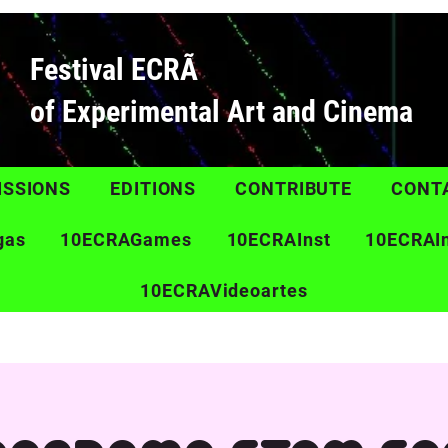
Festival ECRÃ
of Experimental Art and Cinema
ISSIONS
EDITIONS
CONTRIBUTE
CONT
gas
10ECRAGames
10ECRAInst
10ECRAI
10ECRAVideoartes