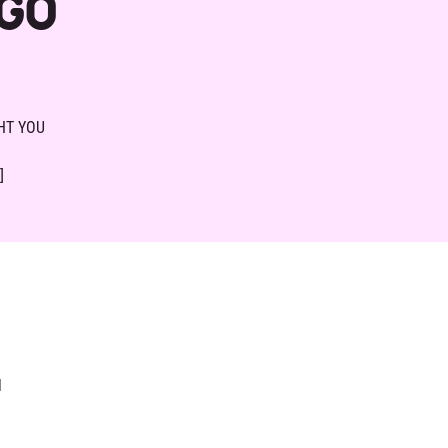
GO
HT YOU
]
l