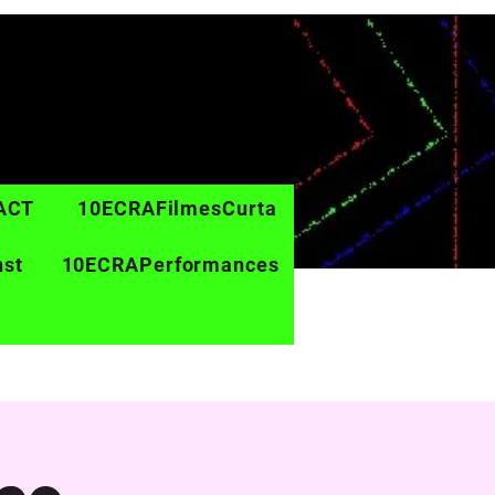
ACT
10ECRAFilmesCurta
nst
10ECRAPerformances