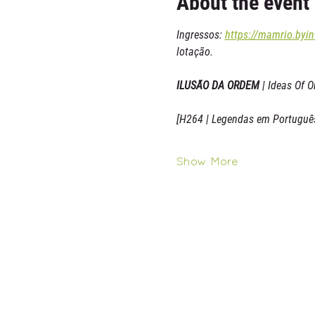
About the event
Ingressos: 
https://mamrio.byin
lotação.
ILUSÃO DA ORDEM 
| Ideas Of O
[H264 | Legendas em Português
Show More