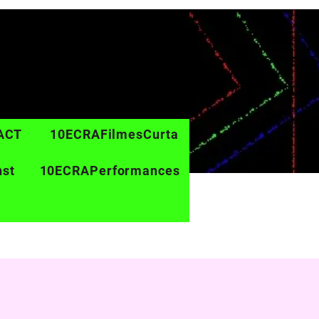
ACT
10ECRAFilmesCurta
nst
10ECRAPerformances