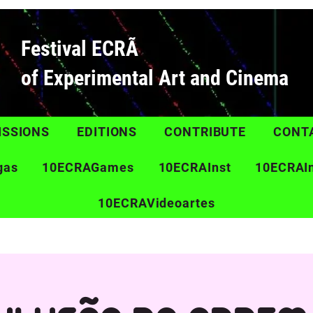
Festival ECRÃ
of Experimental Art and Cinema
ISSIONS
EDITIONS
CONTRIBUTE
CONT
gas
10ECRAGames
10ECRAInst
10ECRAI
10ECRAVideoartes