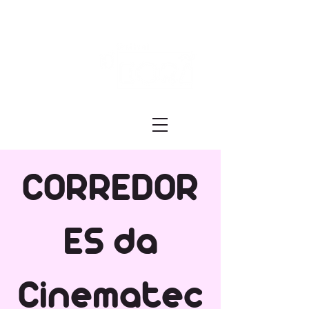
Festival ECRÃ
of Experimental Art and Cinema
CORREDOR
ES da
Cinematec