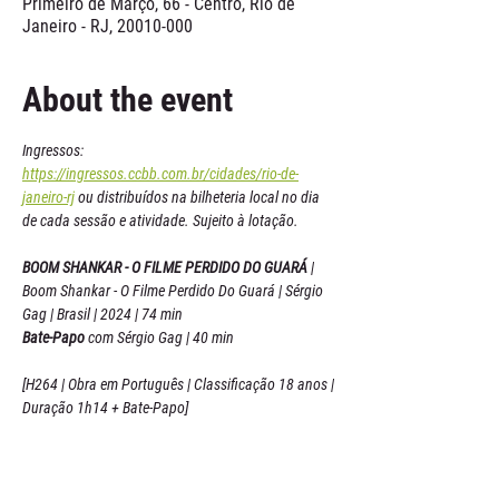
Primeiro de Março, 66 - Centro, Rio de
Janeiro - RJ, 20010-000
About the event
Ingressos: 
https://ingressos.ccbb.com.br/cidades/rio-de-
janeiro-rj
 ou distribuídos na bilheteria local no dia 
de cada sessão e atividade. Sujeito à lotação.
BOOM SHANKAR - O FILME PERDIDO DO GUARÁ 
| 
Boom Shankar - O Filme Perdido Do Guará | Sérgio 
Gag | Brasil | 2024 | 74 min
Bate-Papo
 com Sérgio Gag | 40 min
[H264 | Obra em Português | Classificação 18 anos | 
Duração 1h14 + Bate-Papo]