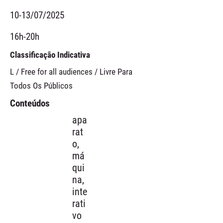
10-13/07/2025
16h-20h
Classificação Indicativa
L / Free for all audiences / Livre Para
Todos Os Públicos
Conteúdos
apa
rat
o,
má
qui
na,
inte
rati
vo