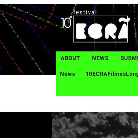
ABOUT
NEWS
SUBM
News
10ECRAFilmesLon