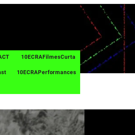
ACT
10ECRAFilmesCurta
nst
10ECRAPerformances