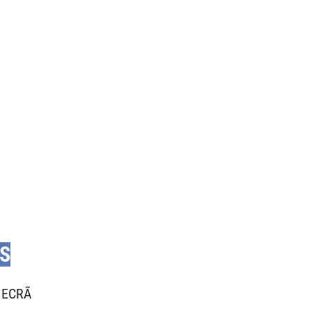
S
l ECRÃ