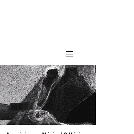
Festival ECRÃ
of Experimental Art and Cinema