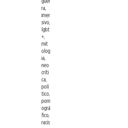
guer
ra,
imer
sivo,
lgbt
+,
mit
olog
ia,
neo
críti
ca,
polí
tico,
porn
ográ
fico,
racis