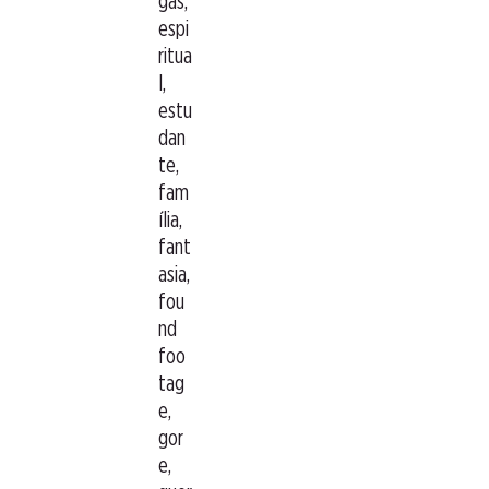
gas,
espi
ritua
l,
estu
dan
te,
fam
ília,
fant
asia,
fou
nd
foo
tag
e,
gor
e,