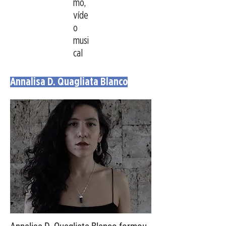
mo,
víde
o
musi
cal
Annalisa D. Quagliata Blanco