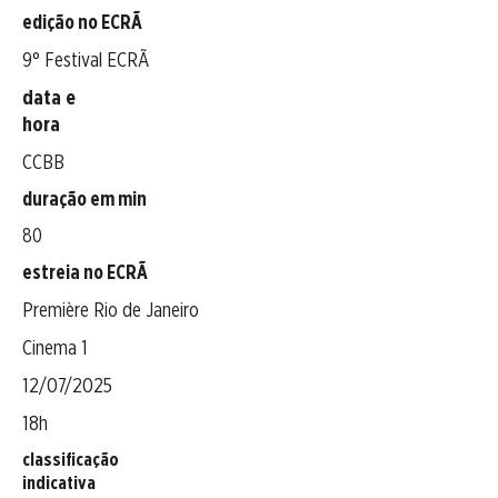
edição no ECRÃ
9° Festival ECRÃ
data e
hora
CCBB
duração em min
80
estreia no ECRÃ
Première Rio de Janeiro
Cinema 1
12/07/2025
18h
classificação
indicativa