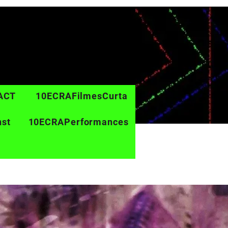
ACT
10ECRAFilmesCurta
nst
10ECRAPerformances