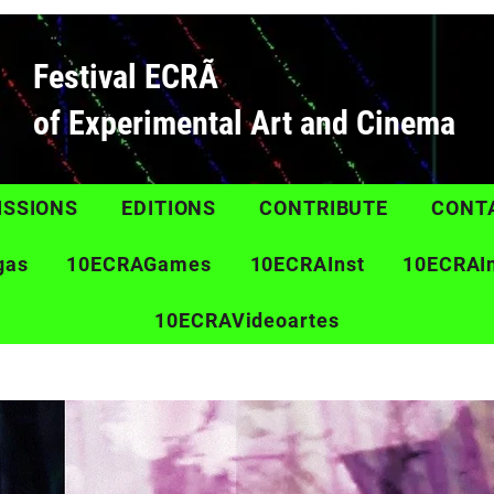
Festival ECRÃ
of Experimental Art and Cinema
ISSIONS
EDITIONS
CONTRIBUTE
CONT
gas
10ECRAGames
10ECRAInst
10ECRAI
10ECRAVideoartes