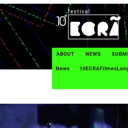
ABOUT
NEWS
SUBM
News
10ECRAFilmesLon