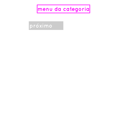
menu da categoria
próximo
.
Realization
INSTITUTIONAL
SUPPORT