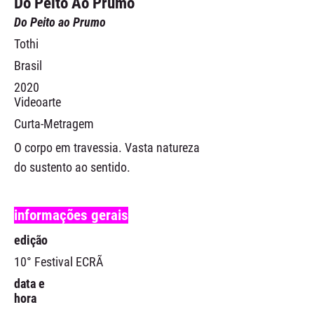
Do Peito Ao Prumo
Do Peito ao Prumo
Tothi
Brasil
2020
Videoarte
Curta-Metragem
O corpo em travessia. Vasta natureza
do sustento ao sentido.
informações gerais
edição
10° Festival ECRÃ
data e
hora