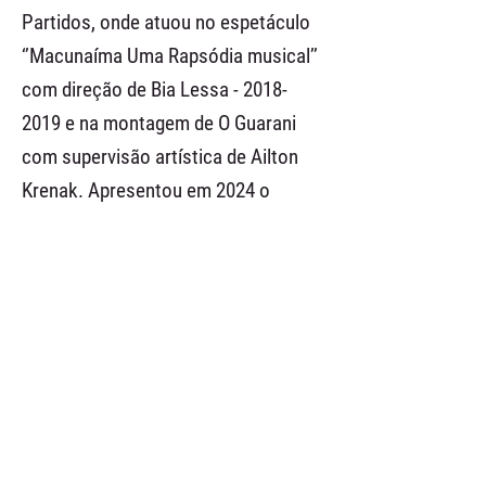
Partidos, onde atuou no espetáculo
‘’Macunaíma Uma Rapsódia musical’’
com direção de Bia Lessa -
2018-
2019
e na montagem de O Guarani
com supervisão artística de Ailton
Krenak. Apresentou em 2024 o
Especial Falas da Terra da TV Globo e
está no elenco da novela No Rancho
Fundo.
É a Vencedora do Prêmio Shell de
Melhor Atriz em 2024 por seu
trabalho no solo Azira"i".
anterior