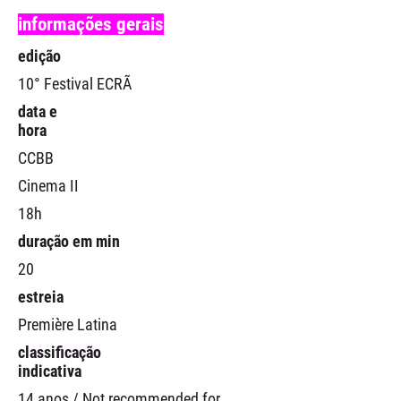
informações gerais
edição
10° Festival ECRÃ
data e
hora
CCBB
Cinema II
18h
duração em min
20
estreia
Première Latina
classificação
indicativa
14 anos / Not recommended for