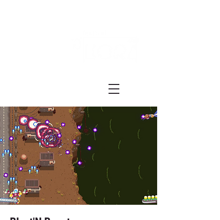
Festival ECRÃ
of Experimental Art and Cinema