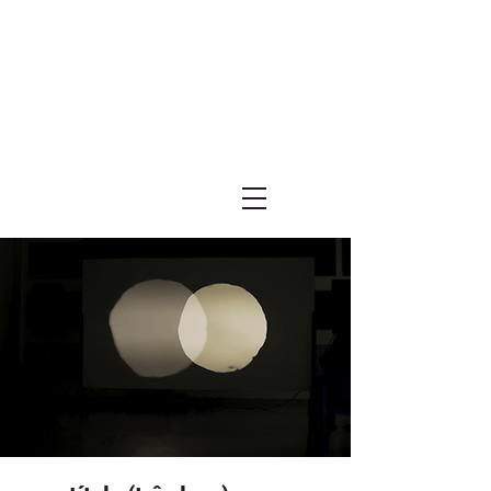
Festival ECRÃ
of Experimental Art and Cinema