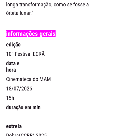
longa transformação, como se fosse a
órbita lunar.”
informações gerais
edição
10° Festival ECRÃ
data e
hora
Cinemateca do MAM
18/07/2026
15h
duração em min
estreia
Dobra(CCBB) 2025