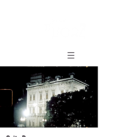
Festival ECRÃ
of Experimental Art and Cinema