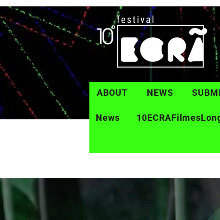
ABOUT
NEWS
SUBM
News
10ECRAFilmesLon