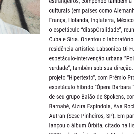
estrangeiros, compondo também a
culturais (em países como Alemanha
França, Holanda, Inglaterra, México
o espetáculo “diaspOralidade”, reu
Cuba e Síria. Orientou o laboratóri
residência artística Labsonica Oi F
espetáculo-intervenção urbana “Poli
verdade”, também sob sua direção. I
projeto "Hipertexto", com Prêmio Pro
espetáculo híbrido "Ópera Bárbara 
de seu grupo Baião de Spokens, com
Barnabé, Alzira Espíndola, Ava Roch
Autran (Sesc Pinheiros, SP). Em pa
lançou o álbum Órbita, citado na l