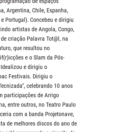
 programação de espaços
, Argentina, Chile, Espanha,
 e Portugal). Concebeu e dirigiu
nindo artistas de Angola, Congo,
o de criação Palavra Tot@l, na
uturo, que resultou no
f(r)icções e o Slam da Pós-
dealizou e dirigiu o
ac Festivais. Dirigiu o
Tecnizada", celebrando 10 anos
 participações de Arrigo
a, entre outros, no Teatro Paulo
rceria com a banda Projetonave,
ista de melhores discos do ano de