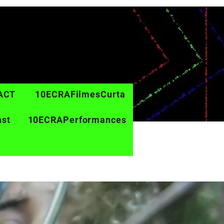
ACT
10ECRAFilmesCurta
nst
10ECRAPerformances