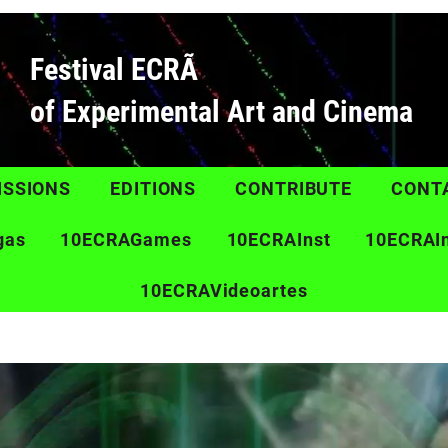
Festival ECRÃ
of Experimental Art and Cinema
ISSIONS
EDITIONS
CONTRIBUTE
CONT
gas
10ECRAGames
10ECRAInst
10ECRAI
10ECRAVideoartes