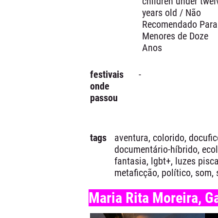
children under twel
years old / Não
Recomendado Para
Menores de Doze
Anos
festivais
-
onde
passou
tags
aventura, colorido, docufic
documentário-híbrido, ecol
fantasia, lgbt+, luzes pisc
metaficção, político, som,
Maria Rita Moreira, G