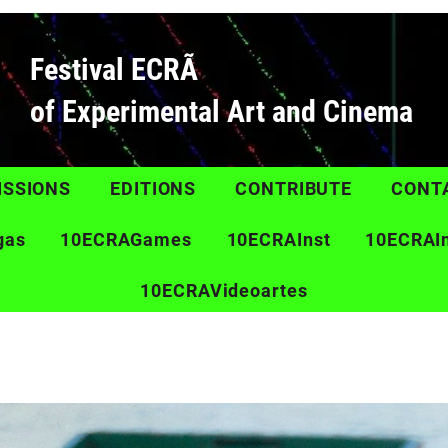
Festival ECRÃ
of Experimental Art and Cinema
ISSIONS
EDITIONS
CONTRIBUTE
CONT
gas
10ECRAGames
10ECRAInst
10ECRAI
10ECRAVideoartes