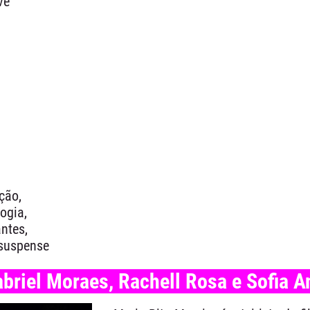
ve
ção,
ogia,
antes,
 suspense
abriel Moraes, Rachell Rosa e Sofia A