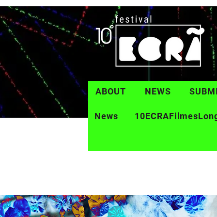
ABOUT
NEWS
SUBM
News
10ECRAFilmesLon