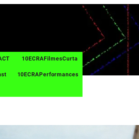
ACT
10ECRAFilmesCurta
nst
10ECRAPerformances