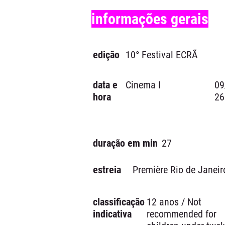
informações gerais
edição
10° Festival ECRÃ
data e
Cinema I
09
hora
26
duração em min
27
estreia
Première Rio de Janeir
classificação
12 anos / Not
indicativa
recommended for