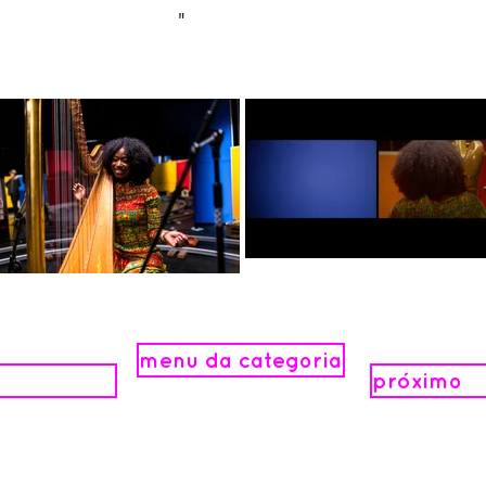
"
menu da categoria
próximo