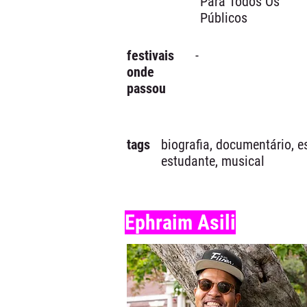
Para Todos Os
Públicos
festivais
-
onde
passou
tags
biografia, documentário, es
estudante, musical
Ephraim Asili