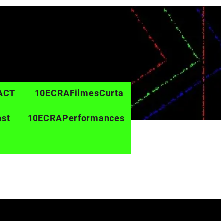
ACT
10ECRAFilmesCurta
nst
10ECRAPerformances