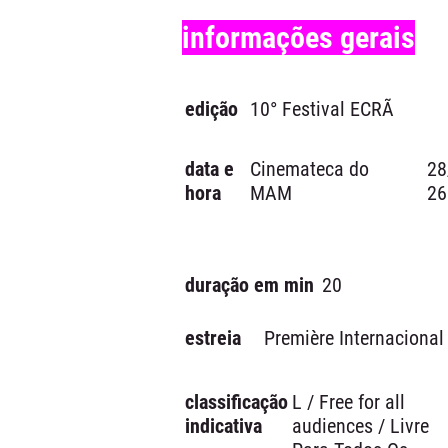
informações gerais
edição
10° Festival ECRÃ
data e
Cinemateca do
28
hora
MAM
26
duração em min
20
estreia
Première Internacional
classificação
L / Free for all
indicativa
audiences / Livre