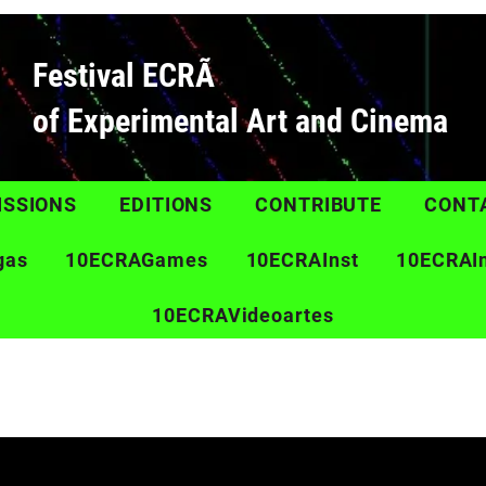
Festival ECRÃ
of Experimental Art and Cinema
ISSIONS
EDITIONS
CONTRIBUTE
CONT
gas
10ECRAGames
10ECRAInst
10ECRAI
10ECRAVideoartes