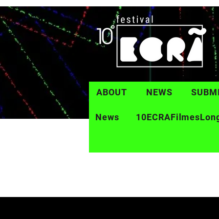
ABOUT
NEWS
SUBM
News
10ECRAFilmesLon