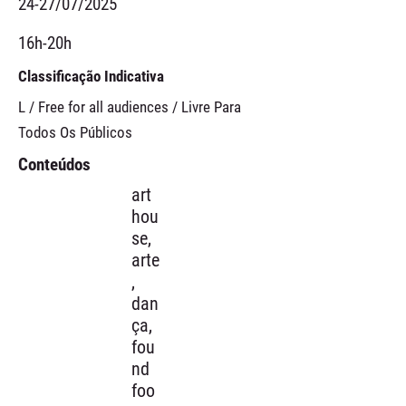
24-27/07/2025
16h-20h
Classificação Indicativa
L / Free for all audiences / Livre Para
Todos Os Públicos
Conteúdos
art
hou
se,
arte
,
dan
ça,
fou
nd
foo