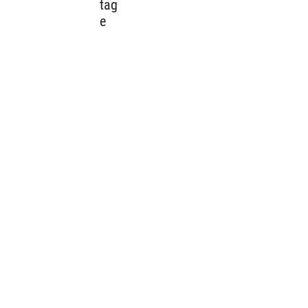
tag
e