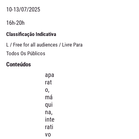
10-13/07/2025
16h-20h
Classificação Indicativa
L / Free for all audiences / Livre Para
Todos Os Públicos
Conteúdos
apa
rat
o,
má
qui
na,
inte
rati
vo