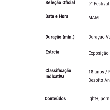
Seleção Oficial
9° Festiva
Data e Hora
MAM
Duração (min.)
Duração Va
Estreia
Exposição 
Classificação
18 anos / 
Indicativa
Dezoito A
Conteúdos
lgbt+, por