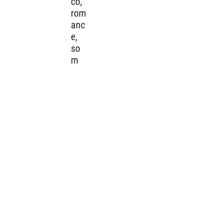
co,
rom
anc
e,
so
m