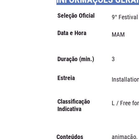
Seleção Oficial
9° Festiva
Data e Hora
MAM
Duração (min.)
3
Estreia
Installatio
Classificação
L / Free fo
Indicativa
Conteúdos
animação, 