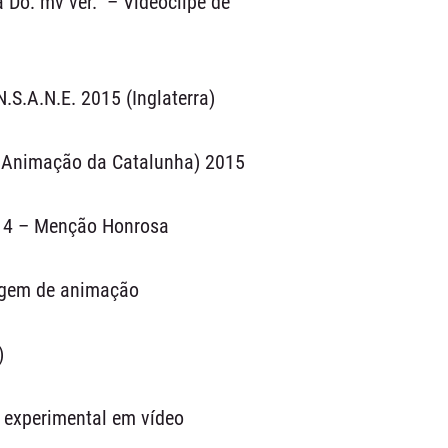
o: mv ver.” – Videoclipe de
.S.A.N.E. 2015 (Inglaterra)
e Animação da Catalunha) 2015
014 – Menção Honrosa
agem de animação
)
 experimental em vídeo