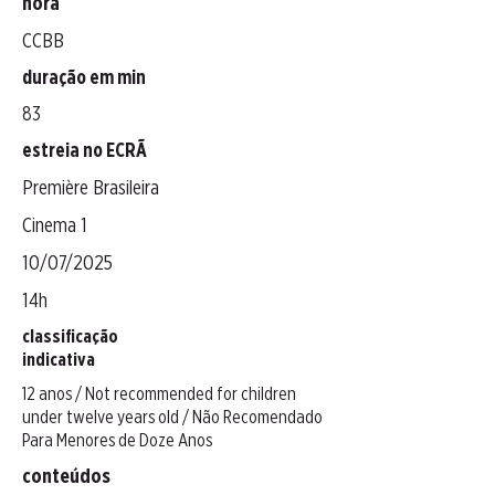
hora
CCBB
duração em min
83
estreia no ECRÃ
Première Brasileira
Cinema 1
10/07/2025
14h
classificação
indicativa
12 anos / Not recommended for children
under twelve years old / Não Recomendado
Para Menores de Doze Anos
conteúdos