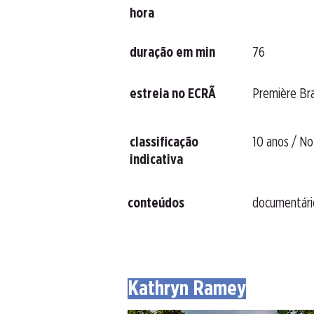
hora
duração em min
76
estreia no ECRÃ
Première Bra
classificação
10 anos / N
indicativa
conteúdos
documentário
Kathryn Ramey