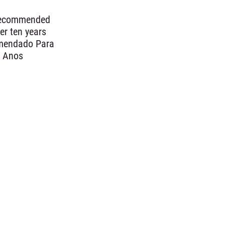
 recommended
er ten years
mendado Para
z Anos