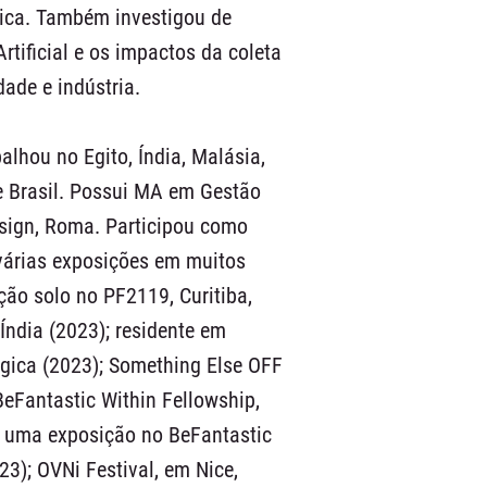
tica. Também investigou de
Artificial e os impactos da coleta
dade e indústria.
alhou no Egito, Índia, Malásia,
e Brasil. Possui MA em Gestão
Design, Roma. Participou como
 várias exposições em muitos
ção solo no PF2119, Curitiba,
 Índia (2023); residente em
lgica (2023); Something Else OFF
 BeFantastic Within Fellowship,
m uma exposição no BeFantastic
23); OVNi Festival, em Nice,