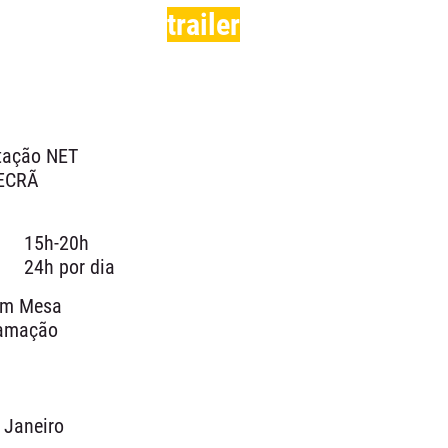
trailer
tação NET
 ECRÃ
15h-20h
24h por dia
 em Mesa
ramação
 Janeiro