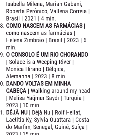
Isabella Milena, Marian Gabani,
Roberta Perônico, Vallena Correia |
Brasil | 2021 | 4 min.
COMO NASCEM AS FARMÁCIAS
|
como nascem as farmácias |
Helena Zimbrão | Brasil | 2023 | 6
min.
O CONSOLO É UM RIO CHORANDO
| Solace is a Weeping River |
Monica Hirano | Bélgica,
Alemanha | 2023 | 8 min.
DANDO VOLTAS EM MINHA
CABEÇA
| Walking around my head
| Melisa Yağmur Saydı | Turquia |
2023 | 10 min.
DÉJÀ NU
| Déjà Nu | Rolf Hellat,
Laetitia Ky, Sylvia Ouattara | Costa
do Marfim, Senegal, Guiné, Suíça |
2023 | 15 min.