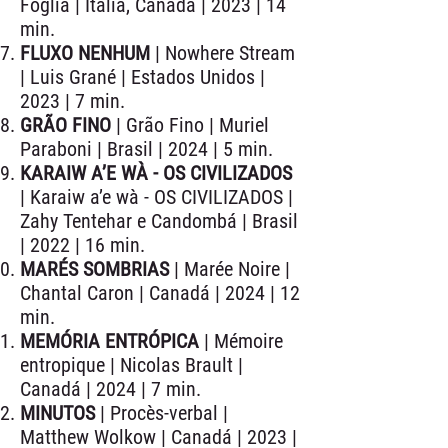
Foglia | Itália, Canadá | 2023 | 14
min.
FLUXO NENHUM
| Nowhere Stream
| Luis Grané | Estados Unidos |
2023 | 7 min.
GRÃO FINO
| Grão Fino | Muriel
Paraboni | Brasil | 2024 | 5 min.
KARAIW A’E WÀ - OS CIVILIZADOS
| Karaiw a’e wà - OS CIVILIZADOS |
Zahy Tentehar e Candombá | Brasil
| 2022 | 16 min.
MARÉS SOMBRIAS
| Marée Noire |
Chantal Caron | Canadá | 2024 | 12
min.
MEMÓRIA ENTRÓPICA
| Mémoire
entropique | Nicolas Brault |
Canadá | 2024 | 7 min.
MINUTOS
| Procès-verbal |
Matthew Wolkow | Canadá | 2023 |