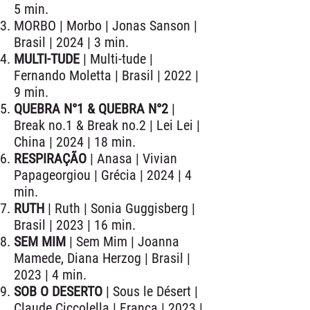
5 min.
MORBO | Morbo | Jonas Sanson |
Brasil | 2024 | 3 min.
MULTI-TUDE
| Multi-tude |
Fernando Moletta | Brasil | 2022 |
9 min.
QUEBRA N°1 & QUEBRA N°2
|
Break no.1 & Break no.2 | Lei Lei |
China | 2024 | 18 min.
RESPIRAÇÃO
| Anasa | Vivian
Papageorgiou | Grécia | 2024 | 4
min.
RUTH
| Ruth | Sonia Guggisberg |
Brasil | 2023 | 16 min.
SEM MIM
| Sem Mim | Joanna
Mamede, Diana Herzog | Brasil |
2023 | 4 min.
SOB O DESERTO
| Sous le Désert |
Claude Ciccolella | França | 2023 |