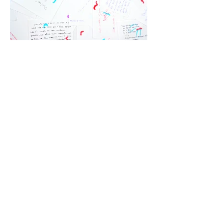
mais informações
em breve
anterior
menu da categoria
próximo
obras selecionadas