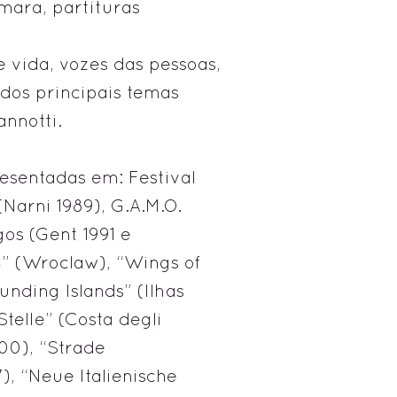
mara, partituras
 vida, vozes das pessoas,
 dos principais temas
nnotti.
esentadas em: Festival
(Narni 1989), G.A.M.O.
gos (Gent 1991 e
4” (Wroclaw), “Wings of
unding Islands” (Ilhas
Stelle” (Costa degli
000), “Strade
, “Neue Italienische