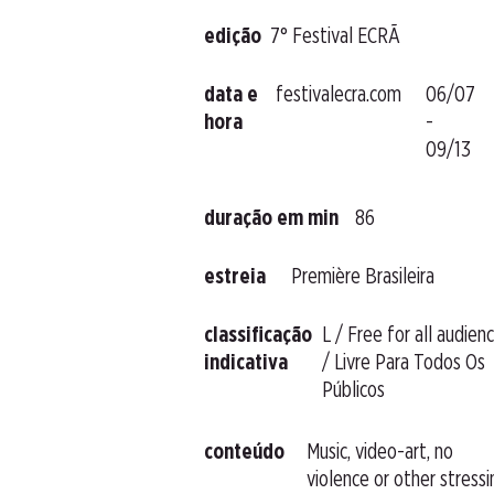
edição
7° Festival ECRÃ
data e
festivalecra.com
06/07
hora
-
09/13
duração em min
86
estreia
Première Brasileira
classificação
L / Free for all audien
indicativa
/ Livre Para Todos Os
Públicos
conteúdo
Music, video-art, no
violence or other stressi