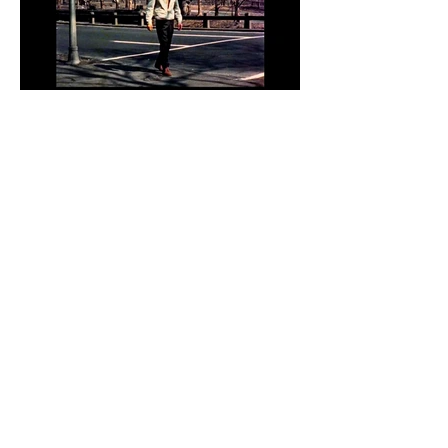
mais informações
Mesa redonda com os realizadores
após a sessão.
anterior