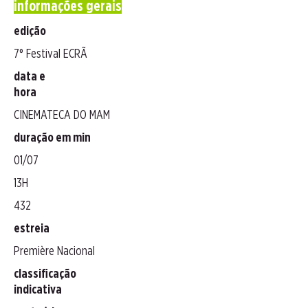
informações gerais
edição
7° Festival ECRÃ
data e
hora
CINEMATECA DO MAM
duração em min
01/07
13H
432
estreia
Première Nacional
classificação
indicativa