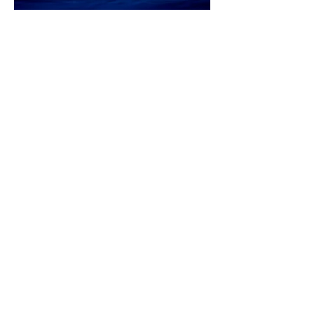
mais informações
-
anterior
obras
próximo
.
Realização