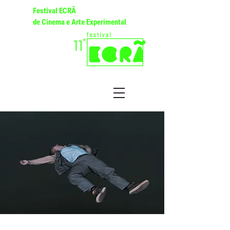
Festival ECRÃ
de Cinema e Arte Experimental