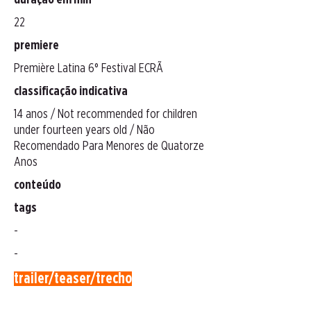
duração em min
22
premiere
Première Latina 6° Festival ECRÃ
classificação indicativa
14 anos / Not recommended for children
under fourteen years old / Não
Recomendado Para Menores de Quatorze
Anos
conteúdo
tags
-
-
trailer/teaser/trecho