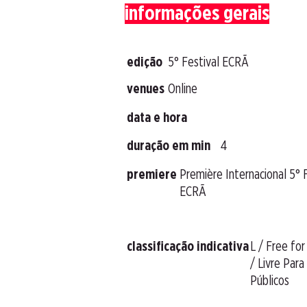
informações gerais
edição
5° Festival ECRÃ
venues
Online
data e hora
duração em min
4
premiere
Première Internacional 5° 
ECRÃ
classificação indicativa
L / Free for
/ Livre Par
Públicos