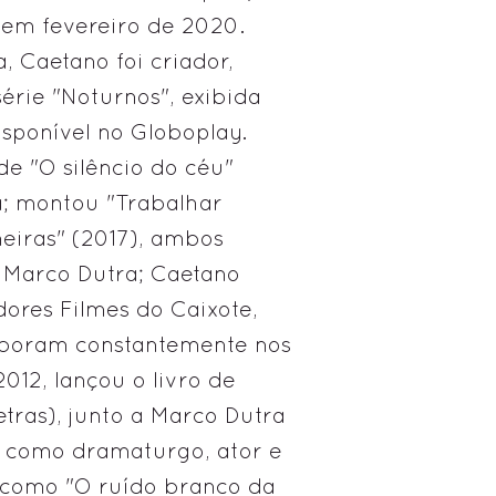
m em fevereiro de 2020.
 Caetano foi criador,
 série "Noturnos", exibida
isponível no Globoplay.
e "O silêncio do céu"
a; montou "Trabalhar
neiras" (2017), ambos
e Marco Dutra; Caetano
adores Filmes do Caixote,
aboram constantemente nos
012, lançou o livro de
etras), junto a Marco Dutra
 como dramaturgo, ator e
 como "O ruído branco da