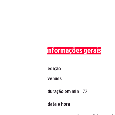
informações gerais
edição
venues
duração em min
72
data e hora