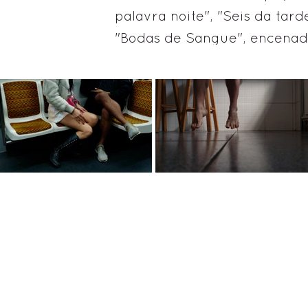
palavra noite", "Seis da tar
"Bodas de Sangue", encena
2016, no projeto Cinema Fal