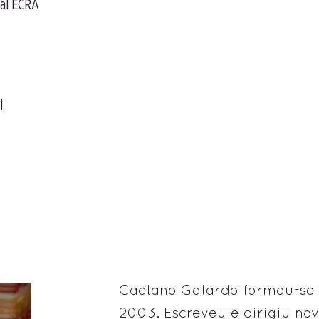
val ECRÃ
l
Caetano Gotardo formou-se
2003. Escreveu e dirigiu no