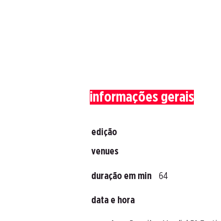
informações gerais
edição
venues
duração em min
64
data e hora