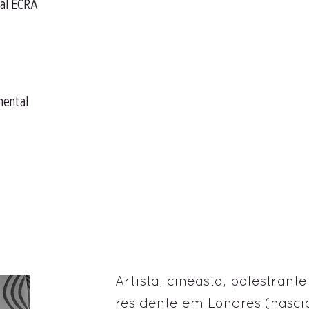
val ECRÃ
mental
Artista, cineasta, palestrant
residente em Londres (nasci