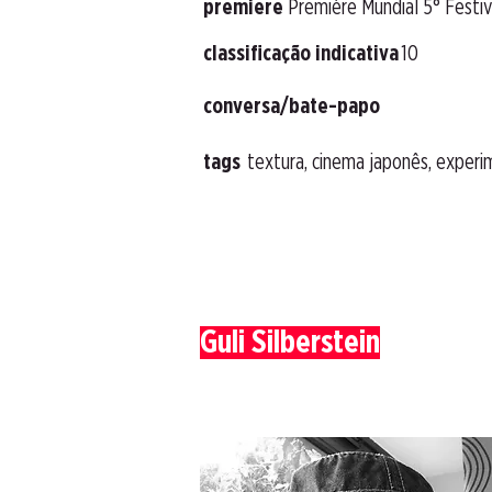
premiere
Première Mundial 5° Festi
classificação indicativa
10
conversa/bate-papo
tags
textura, cinema japonês, experi
Guli Silberstein