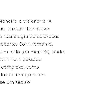
neiro e visionário 'A
o, diretor: Teinosuke
a tecnologia de coloração
 recorte. Confinamento,
um asilo (da mente?), onde
redam num passado
 complexo, como
adas de imagens em
se um século.